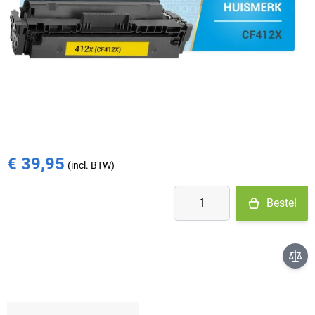
Op voorraad
- Ma-Do: voor 15:30 besteld = vandaag verzonden
- Vr: voor 14:00 besteld = vandaag verzonden
- Za-Zo: maandag verzonden
€ 45,95
€ 39,95
Aantal
Bestel