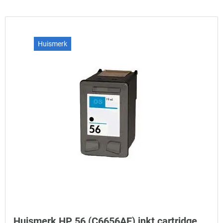
Huismerk
Huismerk HP 56 (C6656AE) inkt cartridge