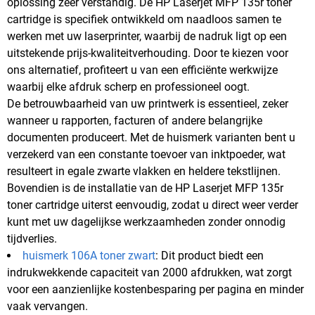
oplossing zeer verstandig. De HP Laserjet MFP 135r toner
cartridge is specifiek ontwikkeld om naadloos samen te
werken met uw laserprinter, waarbij de nadruk ligt op een
uitstekende prijs-kwaliteitverhouding. Door te kiezen voor
ons alternatief, profiteert u van een efficiënte werkwijze
waarbij elke afdruk scherp en professioneel oogt.
De betrouwbaarheid van uw printwerk is essentieel, zeker
wanneer u rapporten, facturen of andere belangrijke
documenten produceert. Met de huismerk varianten bent u
verzekerd van een constante toevoer van inktpoeder, wat
resulteert in egale zwarte vlakken en heldere tekstlijnen.
Bovendien is de installatie van de HP Laserjet MFP 135r
toner cartridge uiterst eenvoudig, zodat u direct weer verder
kunt met uw dagelijkse werkzaamheden zonder onnodig
tijdverlies.
huismerk 106A toner zwart
: Dit product biedt een
indrukwekkende capaciteit van 2000 afdrukken, wat zorgt
voor een aanzienlijke kostenbesparing per pagina en minder
vaak vervangen.